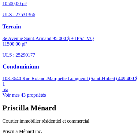
10500,00 pi²
ULS : 27531366
Terrain
3e Avenue Saint-Armand
95 000 $ +TPS/TVQ
11500,00 pi²
ULS : 25290177
Condominium
108-3640 Rue Roland-Marquette Longueuil (Saint-Hubert)
449 400 
1
n/a
Voir mes 43 propriétés
Priscilla Ménard
Courtier immobilier résidentiel et commercial
Priscilla Ménard inc.