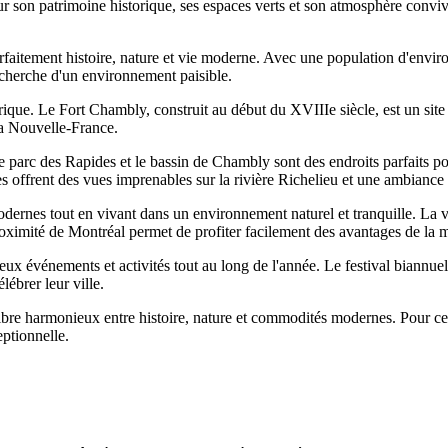
son patrimoine historique, ses espaces verts et son atmosphère convivia
arfaitement histoire, nature et vie moderne. Avec une population d'envir
recherche d'un environnement paisible.
ique. Le Fort Chambly, construit au début du XVIIIe siècle, est un site 
la Nouvelle-France.
parc des Rapides et le bassin de Chambly sont des endroits parfaits pour
 offrent des vues imprenables sur la rivière Richelieu et une ambiance 
rnes tout en vivant dans un environnement naturel et tranquille. La vi
roximité de Montréal permet de profiter facilement des avantages de la m
événements et activités tout au long de l'année. Le festival biannuel 
lébrer leur ville.
ilibre harmonieux entre histoire, nature et commodités modernes. Pour c
ptionnelle.