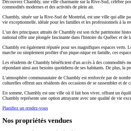
Découvrez Chambly, une ville charmante sur la Rive-Sud, célèbre pour 
commodités modernes et des activités de plein air.
Chambly, située sur la Rive-Sud de Montréal, est une ville qui allie p
vie exceptionnelle, idéale pour les familles et les professionnels à la 
L'un des principaux attraits de Chambly est son riche patrimoine histor
national offre une plongée fascinante dans l'histoire du Québec et de 
Chambly est également réputée pour ses magnifiques espaces verts. Le 
marche ou simplement profiter d'un pique-nique en famille, ces espaces
Les résidents de Chambly bénéficient d'un accès à des commodités mode
répondant ainsi aux besoins quotidiens de ses habitants. De plus, la p
L'atmosphère communautaire de Chambly est renforcée par de nombreux 
culturelles offrent aux résidents des occasions de se rassembler et de cé
En somme, Chambly est une ville où il fait bon vivre, offrant un équ
Chambly représente une option attrayante avec une qualité de vie exce
Planifiez un rendez-vous
Nos propriétés vendues